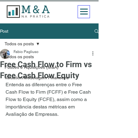
Post
Todos os posts
Fabio Pagliuso
Todos os posts
Free Cash Flow to Firm vs
Fusões e Aquisições (M&A)
Free Cash Flow Equity
Valuation/Modelagem Financeira
Entenda as diferenças entre o Free 
Cash Flow to Firm (FCFF) e Free Cash 
Flow to Equity (FCFE), assim como a 
importância destas métricas em 
Avaliação de Empresas.