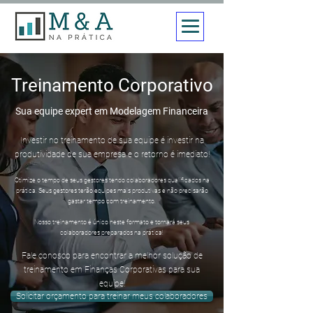
Treinamento Corporativo
Sua equipe expert em Modelagem Financeira
Investir no treinamento de sua equipe é investir na
produtividade de sua empresa e o retorno é imediato!
Otimize o tempo de seus gestores tendo colaboradores
qualificados na
prática. Seus gestores terão equipes mais produtivas e não precisarão
gastar tempo com treinamento.
Nosso treinamento é único neste formato e tornará seus
colaboradores preparados na prática!
Fale conosco para encon
trar a
melhor solução de
treinamento em Finanças Corporativas para sua
equipe!
Solicitar orçamento para treinar meus colaboradores