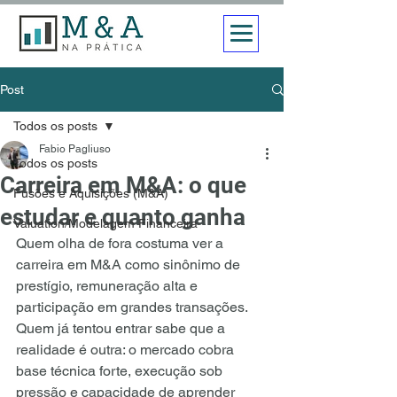
Post
Todos os posts
Fabio Pagliuso
Todos os posts
Carreira em M&A: o que
Fusões e Aquisições (M&A)
estudar e quanto ganha
Valuation/Modelagem Financeira
Quem olha de fora costuma ver a 
carreira em M&A como sinônimo de 
prestígio, remuneração alta e 
participação em grandes transações. 
Quem já tentou entrar sabe que a 
realidade é outra: o mercado cobra 
base técnica forte, execução sob 
pressão e capacidade de aprender 