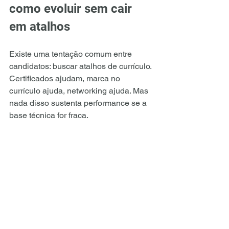
como evoluir sem cair 
em atalhos
Existe uma tentação comum entre 
candidatos: buscar atalhos de currículo. 
Certificados ajudam, marca no 
currículo ajuda, networking ajuda. Mas 
nada disso sustenta performance se a 
base técnica for fraca.
O mercado até pode abrir a porta por 
percepção de potencial, mas a 
permanência depende de entrega. Por 
isso, estudar para M&A do jeito certo 
significa praticar construção de modelo, 
analisar casos reais e entender como 
uma tese de investimento se sustenta 
nos números. É justamente aqui que 