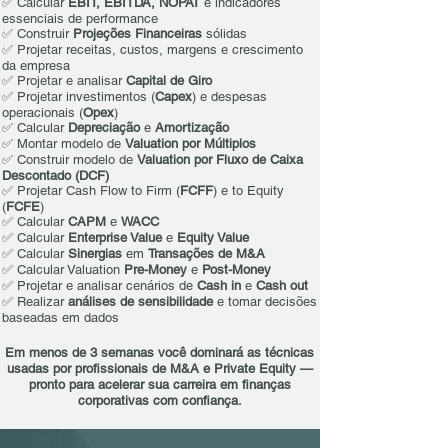
✅ Calcular
EBIT, EBITDA, NOPAT
e indicadores
essenciais de performance
✅ Construir
Projeções Financeiras
sólidas
✅ Projetar receitas, custos, margens e crescimento
da empresa
✅ Projetar e analisar
Capital de Giro
✅ Projetar investimentos (
Capex
) e despesas
operacionais (
Opex
)
✅ Calcular
Depreciação
e
Amortização
✅ Montar modelo de
Valuation por Múltiplos
✅ Construir modelo de
Valuation por Fluxo de Caixa
Descontado (DCF)
✅ Projetar Cash Flow to Firm (
FCFF
) e to Equity
(
FCFE
)
✅ Calcular
CAPM
e
WACC
✅ Calcular
Enterprise Value
e
Equity Value
✅ Calcular
Sinergias
em
Transações de M&A
✅ Calcular Valuation
Pre-Money
e
Post-Money
✅ Projetar e analisar cenários de
Cash in
e
Cash out
✅ Realizar
análises de sensibilidade
​ e tomar decisões
baseadas em dados
Em menos de 3 semanas você dominará as técnicas
usadas por profissionais de M&A e Private Equity —
pronto para acelerar sua carreira em finanças
corporativas com confiança.