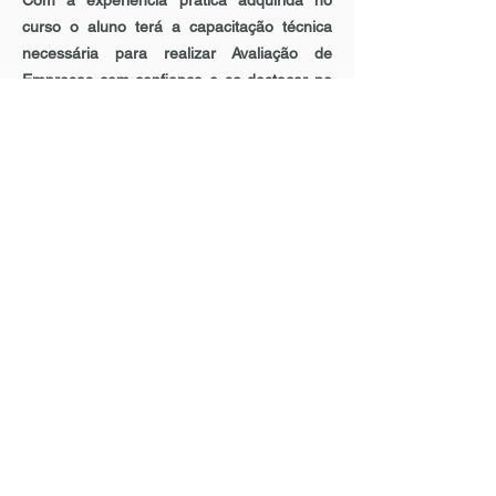
Com a experiência prática adquirida no
curso o aluno terá a capacitação técnica
necessária para realizar Avaliação de
Empresas com confiança e se destacar no
mercado, impulsionando sua carreira em
Finanças Corporativas.
Estrutura e módulos
Certificado reconhecido no
mercado