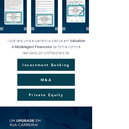
Você terá uma experiência prática em
Valuation
e Modelagem Financeira
da forma como é
realizado por profissionais de:
Investment Banking
M&A
Private Equity