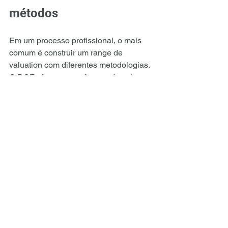
métodos
Em um processo profissional, o mais 
comum é construir um range de 
valuation com diferentes metodologias. 
O DCF oferece uma âncora de valor 
intrínseco. Os múltiplos de empresas 
comparáveis mostram o humor e a 
precificação do mercado. Os múltiplos 
de transações ajudam a entender 
quanto compradores estratégicos e 
financeiros aceitaram pagar em 
situações concretas.
A decisão final depende do ativo, do 
setor e do objetivo da análise. Em uma 
empresa madura e geradora de caixa, 
o DCF pode carregar mais peso. Em 