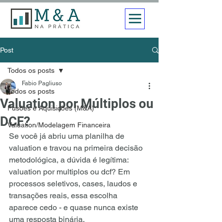
Post
Todos os posts
Fabio Pagliuso
Todos os posts
Valuation por Múltiplos ou
Fusões e Aquisições (M&A)
DCF?
Valuation/Modelagem Financeira
Se você já abriu uma planilha de 
valuation e travou na primeira decisão 
metodológica, a dúvida é legítima: 
valuation por multiplos ou dcf? Em 
processos seletivos, cases, laudos e 
transações reais, essa escolha 
aparece cedo - e quase nunca existe 
uma resposta binária. 