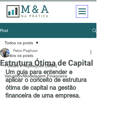
Post
Todos os posts
Fabio Pagliuso
Todos os posts
Estrutura Ótima de Capital
Fusões e Aquisições (M&A)
Um guia para entender e 
Valuation/Modelagem Financeira
aplicar o conceito de estrutura 
ótima de capital na gestão 
financeira de uma empresa.