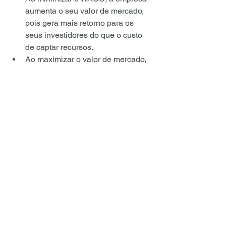
aumenta o seu valor de mercado, 
pois gera mais retorno para os 
seus investidores do que o custo 
de captar recursos.
Ao maximizar o valor de mercado, 
a empresa melhora a sua 
competitividade, a sua 
lucratividade e a sua 
sustentabilidade no longo prazo.
A estrutura ótima de capital 
também facilita a tomada de 
decisões de investimento, pois 
permite que a empresa compare o 
retorno esperado de um projeto 
com o seu custo de capital.
Assim, a empresa pode selecionar 
os projetos que criam valor para os 
seus acionistas, e rejeitar os 