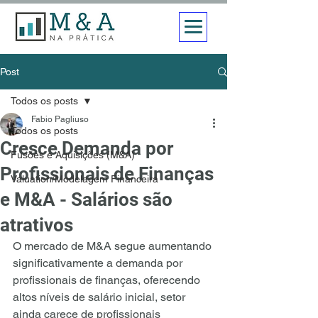
Post
Todos os posts
Fabio Pagliuso
Todos os posts
Cresce Demanda por
Fusões e Aquisições (M&A)
Profissionais de Finanças
Valuation/Modelagem Financeira
e M&A - Salários são
atrativos
O mercado de M&A segue aumentando 
significativamente a demanda por 
profissionais de finanças, oferecendo 
altos níveis de salário inicial, setor 
ainda carece de profissionais 