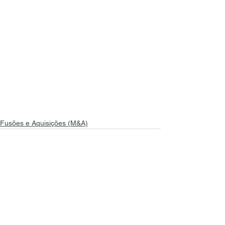
Fusões e Aquisições (M&A)
Ver tudo
Posts recentes